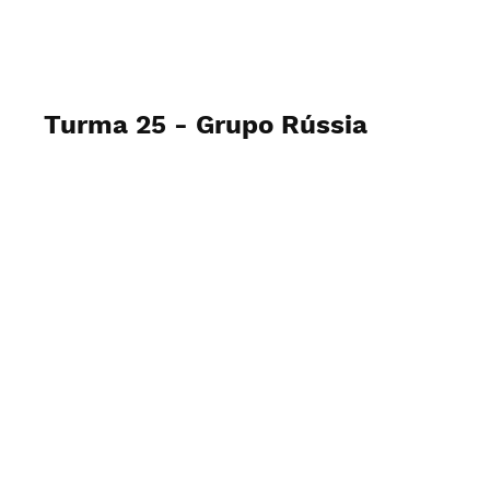
Transnasal Zygoma Residency
Turma 25 - Grupo Rússia
21 a 25 de Outubro de 2024